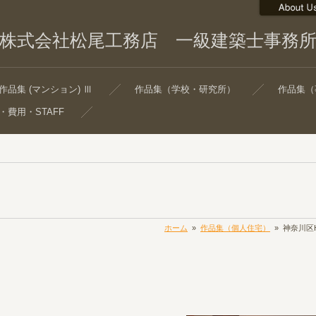
株式会社松尾工務店 一級建築士事務
作品集 (マンション) Ⅲ
作品集（学校・研究所）
作品集（
・費用・STAFF
ホーム
»
作品集（個人住宅）
»
神奈川区